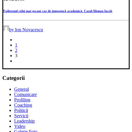
Foiletonul celui mai șocant caz de impostură academică. Cazul Altman Iacob
by Ion Novacescu
1
2
3
Categorii
General
Comunicare
Profiling
Coaching
Politică
Servicii
Leadership
Video
Galerie Foto