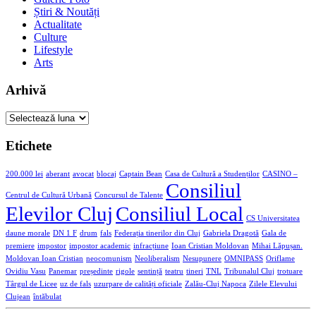
Știri & Noutăți
Actualitate
Culture
Lifestyle
Arts
Arhivă
Arhivă
Etichete
200.000 lei
aberant
avocat
blocaj
Captain Bean
Casa de Cultură a Studenților
CASINO –
Consiliul
Centrul de Cultură Urbană
Concursul de Talente
Elevilor Cluj
Consiliul Local
CS Universitatea
daune morale
DN 1 F
drum
fals
Federația tinerilor din Cluj
Gabriela Dragotă
Gala de
premiere
impostor
impostor academic
infracțiune
Ioan Cristian Moldovan
Mihai Lăpușan.
Moldovan Ioan Cristian
neocomunism
Neoliberalism
Nesupunere
OMNIPASS
Oriflame
Ovidiu Vasu
Panemar
președinte
rigole
sentință
teatru
tineri
TNL
Tribunalul Cluj
trotuare
Târgul de Licee
uz de fals
uzurpare de calități oficiale
Zalău-Cluj Napoca
Zilele Elevului
Clujean
întăbulat