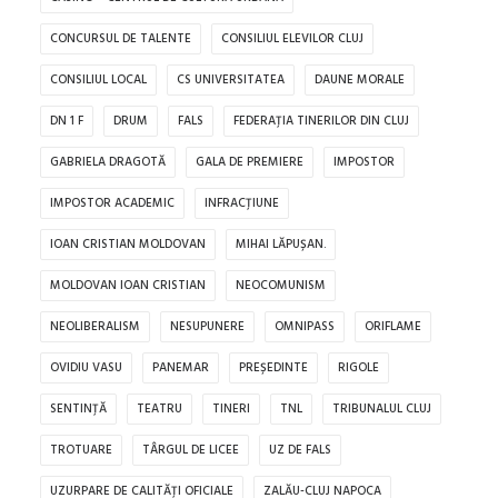
CONCURSUL DE TALENTE
CONSILIUL ELEVILOR CLUJ
CONSILIUL LOCAL
CS UNIVERSITATEA
DAUNE MORALE
DN 1 F
DRUM
FALS
FEDERAȚIA TINERILOR DIN CLUJ
GABRIELA DRAGOTĂ
GALA DE PREMIERE
IMPOSTOR
IMPOSTOR ACADEMIC
INFRACȚIUNE
IOAN CRISTIAN MOLDOVAN
MIHAI LĂPUȘAN.
MOLDOVAN IOAN CRISTIAN
NEOCOMUNISM
NEOLIBERALISM
NESUPUNERE
OMNIPASS
ORIFLAME
OVIDIU VASU
PANEMAR
PREȘEDINTE
RIGOLE
SENTINȚĂ
TEATRU
TINERI
TNL
TRIBUNALUL CLUJ
TROTUARE
TÂRGUL DE LICEE
UZ DE FALS
UZURPARE DE CALITĂȚI OFICIALE
ZALĂU-CLUJ NAPOCA