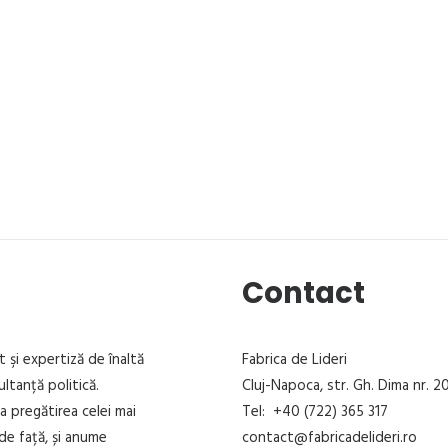
Contact
t şi expertiză de înaltă
Fabrica de Lideri
ultanță politică.
Cluj-Napoca, str. Gh. Dima nr. 20
la pregătirea celei mai
Tel: +40 (722) 365 317
de față, și anume
contact@fabricadelideri.ro