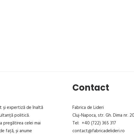
Contact
t şi expertiză de înaltă
Fabrica de Lideri
ultanță politică.
Cluj-Napoca, str. Gh. Dima nr. 20
la pregătirea celei mai
Tel: +40 (722) 365 317
de față, și anume
contact@fabricadelideri.ro