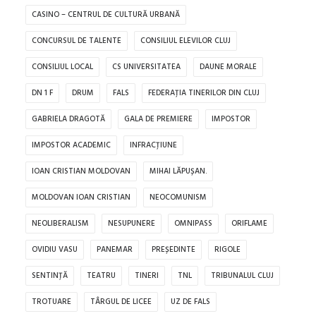
CASINO – CENTRUL DE CULTURĂ URBANĂ
CONCURSUL DE TALENTE
CONSILIUL ELEVILOR CLUJ
CONSILIUL LOCAL
CS UNIVERSITATEA
DAUNE MORALE
DN 1 F
DRUM
FALS
FEDERAȚIA TINERILOR DIN CLUJ
GABRIELA DRAGOTĂ
GALA DE PREMIERE
IMPOSTOR
IMPOSTOR ACADEMIC
INFRACȚIUNE
IOAN CRISTIAN MOLDOVAN
MIHAI LĂPUȘAN.
MOLDOVAN IOAN CRISTIAN
NEOCOMUNISM
NEOLIBERALISM
NESUPUNERE
OMNIPASS
ORIFLAME
OVIDIU VASU
PANEMAR
PREȘEDINTE
RIGOLE
SENTINȚĂ
TEATRU
TINERI
TNL
TRIBUNALUL CLUJ
TROTUARE
TÂRGUL DE LICEE
UZ DE FALS