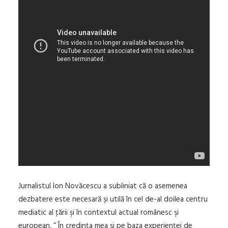
Jurnalistul Ion Novăcescu a subliniat că o asemenea
dezbatere este necesară şi utilă în cel de-al doilea centru
mediatic al ţării şi în contextul actual românesc şi
european. “ În credinţa mea şi pe baza experienţei de