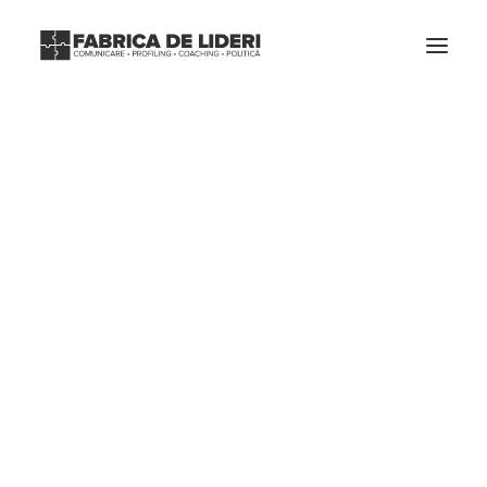
Libertatea de
exprimare vs
Responsabilitate
28/01/2015
|
IN
VIDEO
,
ȘTIRI & NOUTĂȚI
,
COACHING
,
POLITICĂ
,
LEADERSHIP
|
BY
ADMIN
CAUTĂ
Număr vizualizări
845
La Berăria Culturală, în cel de-al treilea an de conferinţe şi