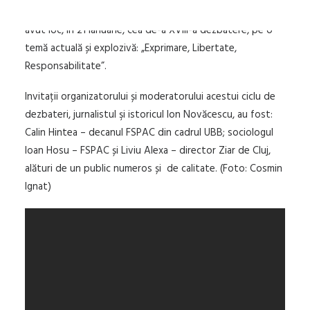
confruntări academice şi polemice, la o halbă de bere, a
avut loc, în 21 ianuarie, cea de-a XVIII-a dezbatere, pe o
temă actuală și explozivă: „Exprimare, Libertate,
Responsabilitate”.
Invitații organizatorului și moderatorului acestui ciclu de
dezbateri, jurnalistul şi istoricul Ion Novăcescu, au fost:
Calin Hintea – decanul FSPAC din cadrul UBB; sociologul
Ioan Hosu – FSPAC și Liviu Alexa – director Ziar de Cluj,
alături de un public numeros și de calitate. (Foto: Cosmin
Ignat)