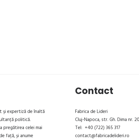
Contact
t şi expertiză de înaltă
Fabrica de Lideri
ultanță politică.
Cluj-Napoca, str. Gh. Dima nr. 20
la pregătirea celei mai
Tel: +40 (722) 365 317
de față, și anume
contact@fabricadelideri.ro