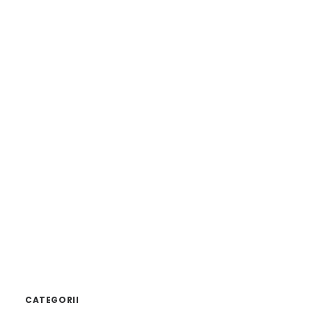
27/02/2019
Din aprilie sătenii din Suceagu, Mera și
Rădaia se vor putea branșa la conducta de
apă
by admin
CATEGORII