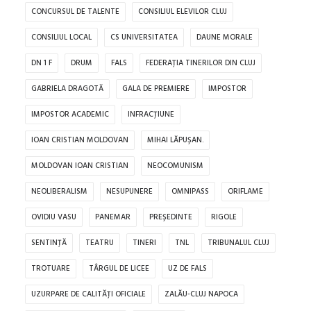
CONCURSUL DE TALENTE
CONSILIUL ELEVILOR CLUJ
CONSILIUL LOCAL
CS UNIVERSITATEA
DAUNE MORALE
DN 1 F
DRUM
FALS
FEDERAȚIA TINERILOR DIN CLUJ
GABRIELA DRAGOTĂ
GALA DE PREMIERE
IMPOSTOR
IMPOSTOR ACADEMIC
INFRACȚIUNE
IOAN CRISTIAN MOLDOVAN
MIHAI LĂPUȘAN.
MOLDOVAN IOAN CRISTIAN
NEOCOMUNISM
NEOLIBERALISM
NESUPUNERE
OMNIPASS
ORIFLAME
OVIDIU VASU
PANEMAR
PREȘEDINTE
RIGOLE
SENTINȚĂ
TEATRU
TINERI
TNL
TRIBUNALUL CLUJ
TROTUARE
TÂRGUL DE LICEE
UZ DE FALS
UZURPARE DE CALITĂȚI OFICIALE
ZALĂU-CLUJ NAPOCA