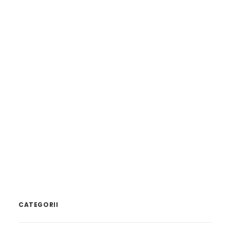
21/02/2017
Dana Gîrbovan vorbește despre „Justiție și
Manipulare” la Berăria Culturală
by admin
CATEGORII