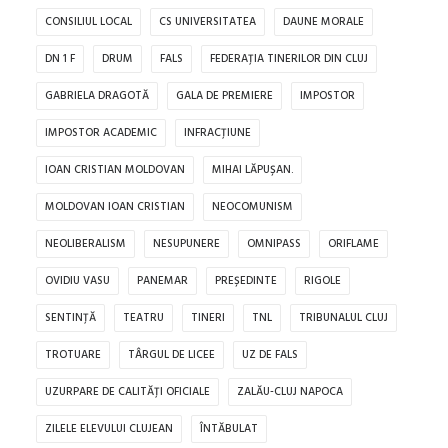
CONSILIUL LOCAL
CS UNIVERSITATEA
DAUNE MORALE
DN 1 F
DRUM
FALS
FEDERAȚIA TINERILOR DIN CLUJ
GABRIELA DRAGOTĂ
GALA DE PREMIERE
IMPOSTOR
IMPOSTOR ACADEMIC
INFRACȚIUNE
IOAN CRISTIAN MOLDOVAN
MIHAI LĂPUȘAN.
MOLDOVAN IOAN CRISTIAN
NEOCOMUNISM
NEOLIBERALISM
NESUPUNERE
OMNIPASS
ORIFLAME
OVIDIU VASU
PANEMAR
PREȘEDINTE
RIGOLE
SENTINȚĂ
TEATRU
TINERI
TNL
TRIBUNALUL CLUJ
TROTUARE
TÂRGUL DE LICEE
UZ DE FALS
UZURPARE DE CALITĂȚI OFICIALE
ZALĂU-CLUJ NAPOCA
ZILELE ELEVULUI CLUJEAN
ÎNTĂBULAT