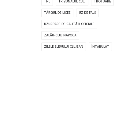
TNL
TRIBUNALUL CLUJ
TROTUARE
TÂRGUL DE LICEE
UZ DE FALS
UZURPARE DE CALITĂȚI OFICIALE
ZALĂU-CLUJ NAPOCA
ZILELE ELEVULUI CLUJEAN
ÎNTĂBULAT